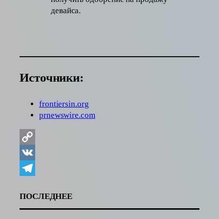
девайса.
Источники:
frontiersin.org
prnewswire.com
Copy
Link
VK
Telegram
ПОСЛЕДНЕЕ