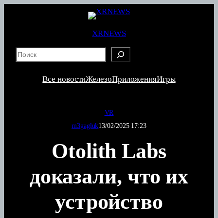
Перейти
к
содержимому
XRNEWS
S
e
a
Все новости
Железо
Приложения
Игры
r
c
h
VR
m3gagluk
13/02/2025 17:23
Otolith Labs
доказали, что их
устройство