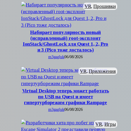
VR
, 
Прошивки
Набирает популярность новый
(исправленный) root-эксплоит
IonStack/GhostLock для Quest 1, 2, Pro
и 3 (Pico тоже досталось)
m3gagluk
06/08/2026
VR
, 
Приложения
Virtual Desktop теперь может работать
по USB на Quest и имеет
гипертурборежим графики Rampage
m3gagluk
06/08/2026
VR
, 
Игры