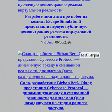
Разработчики хита про побег из
комнат Escape Simulator 2
представили первую публичную
демонстрацию режима виртуальной
реальности.
VR Union
06/08/2026
MR
, 
Игры
Соло-разработчик Birhan Berk Oktay
представил Cybercore Protocol —
динамичную аркаду в смешанной
реальности для шлемов Quest,
находящуюся на стадии раннего
доступа.