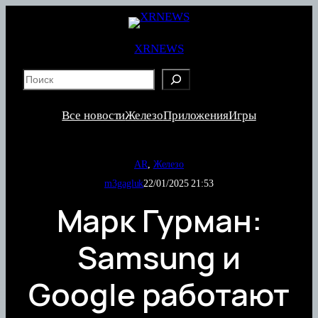
Перейти
к
содержимому
XRNEWS
S
e
a
Все новости
Железо
Приложения
Игры
r
c
h
AR
, 
Железо
m3gagluk
22/01/2025 21:53
Марк Гурман:
Samsung и
Google работают