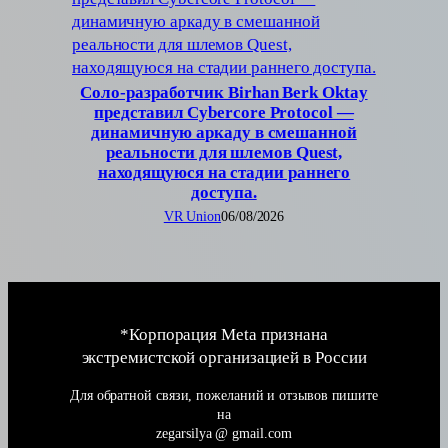
Соло-разработчик Birhan Berk Oktay
представил Cybercore Protocol —
динамичную аркаду в смешанной
реальности для шлемов Quest,
находящуюся на стадии раннего
доступа.
VR Union
06/08/2026
*Корпорация Meta признана
экстремистской организацией в России
Для обратной связи, пожеланий и отзывов пишите
на
zegarsilya @ gmail.com