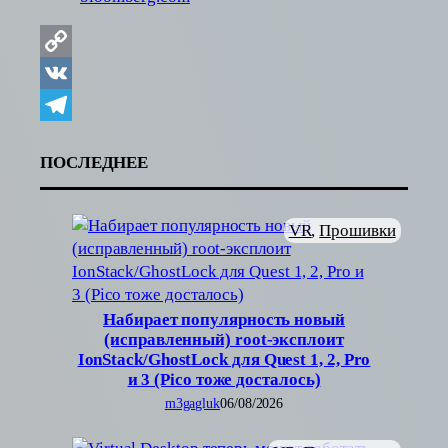
Copy
Link
VK
Telegram
ПОСЛЕДНЕЕ
VR
, 
Прошивки
Набирает популярность новый
(исправленный) root-эксплоит
IonStack/GhostLock для Quest 1, 2, Pro
и 3 (Pico тоже досталось)
m3gagluk
06/08/2026