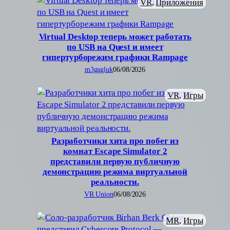
VR
, 
Приложения
Virtual Desktop теперь может работать
по USB на Quest и имеет
гипертурборежим графики Rampage
m3gagluk
06/08/2026
VR
, 
Игры
Разработчики хита про побег из
комнат Escape Simulator 2
представили первую публичную
демонстрацию режима виртуальной
реальности.
VR Union
06/08/2026
MR
, 
Игры