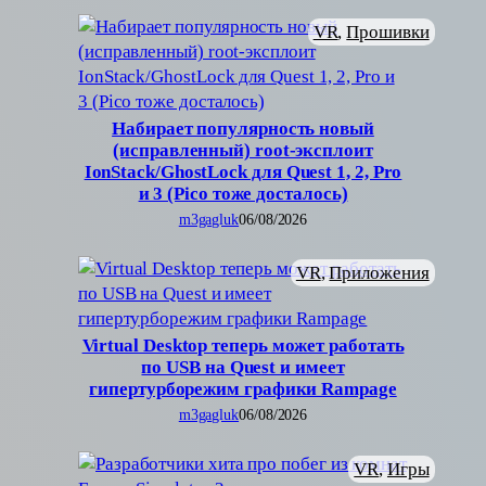
VR
, 
Прошивки
Набирает популярность новый
(исправленный) root-эксплоит
IonStack/GhostLock для Quest 1, 2, Pro
и 3 (Pico тоже досталось)
m3gagluk
06/08/2026
VR
, 
Приложения
Virtual Desktop теперь может работать
по USB на Quest и имеет
гипертурборежим графики Rampage
m3gagluk
06/08/2026
VR
, 
Игры