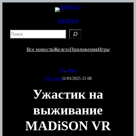
Перейти
к
содержимому
XRNEWS
S
e
a
Все новости
Железо
Приложения
Игры
r
c
h
VR
, 
Игры
VR Union
11/01/2025 21:08
Ужастик на
выживание
MADiSON VR