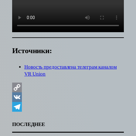
Источники:
Новость предоставлена телеграм каналом
VR Union
Copy
Link
VK
Telegram
ПОСЛЕДНЕЕ