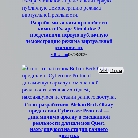
Разработчики хита про побег из
комнат Escape Simulator 2
представили первую публичную
демонстрацию режима виртуальной
реальности.
VR Union
06/08/2026
MR
, 
Игры
Соло-разработчик Birhan Berk Oktay
представил Cybercore Protocol —
динамичную аркаду в смешанной
реальности для шлемов Quest,
находящуюся на стадии раннего
доступа.