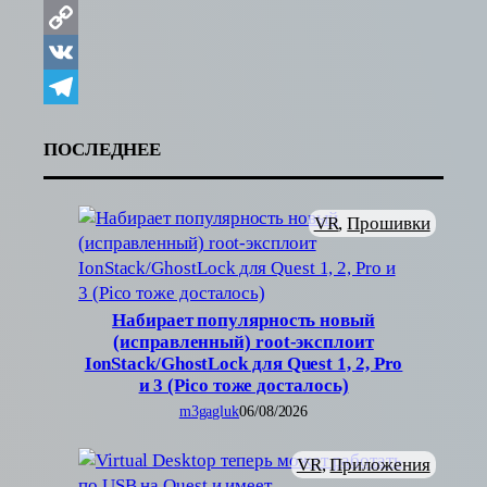
Copy
Link
VK
Telegram
ПОСЛЕДНЕЕ
VR
, 
Прошивки
Набирает популярность новый
(исправленный) root-эксплоит
IonStack/GhostLock для Quest 1, 2, Pro
и 3 (Pico тоже досталось)
m3gagluk
06/08/2026
VR
, 
Приложения