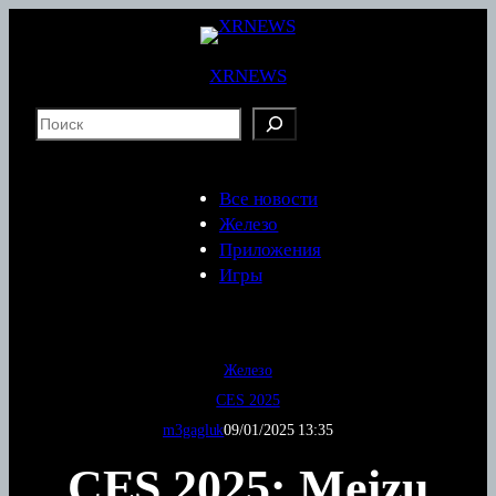
Перейти
к
содержимому
XRNEWS
S
e
a
r
Все новости
c
Железо
h
Приложения
Игры
Железо
CES 2025
m3gagluk
09/01/2025 13:35
CES 2025: Meizu