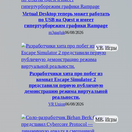
Virtual Desktop теперь может работать
по USB на Quest и имеет
гипертурборежим графики Rampage
m3gagluk
06/08/2026
VR
, 
Игры
Разработчики хита про побег из
комнат Escape Simulator 2
представили первую публичную
демонстрацию режима виртуальной
реальности.
VR Union
06/08/2026
MR
, 
Игры