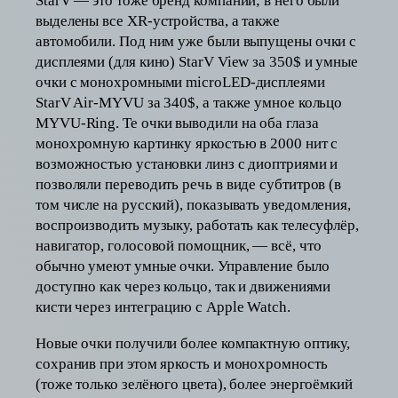
StarV — это тоже бренд компании; в него были
выделены все XR-устройства, а также
автомобили. Под ним уже были выпущены очки с
дисплеями (для кино) StarV View за 350$ и умные
очки с монохромными microLED-дисплеями
StarV Air-MYVU за 340$, а также умное кольцо
MYVU-Ring. Те очки выводили на оба глаза
монохромную картинку яркостью в 2000 нит с
возможностью установки линз с диоптриями и
позволяли переводить речь в виде субтитров (в
том числе на русский), показывать уведомления,
воспроизводить музыку, работать как телесуфлёр,
навигатор, голосовой помощник, — всё, что
обычно умеют умные очки. Управление было
доступно как через кольцо, так и движениями
кисти через интеграцию с Apple Watch.
Новые очки получили более компактную оптику,
сохранив при этом яркость и монохромность
(тоже только зелёного цвета), более энергоёмкий