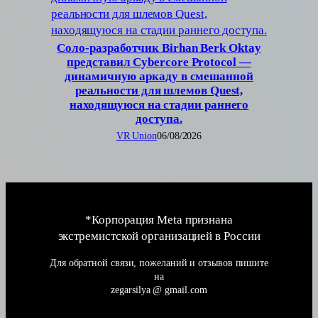
Соло-разработчик Birhan Berk Oktay
представил Cybercore Protocol —
динамичную аркаду в смешанной
реальности для шлемов Quest,
находящуюся на стадии раннего
доступа.
VR Union
06/08/2026
*Корпорация Meta признана
экстремистской организацией в России
Для обратной связи, пожеланий и отзывов пишите
на
zegarsilya @ gmail.com