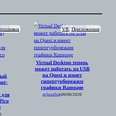
рошивки
VR
, 
Приложения
Virtual Desktop теперь
может работать по USB
на Quest и имеет
вый
гипертурборежим
ot-
графики Rampage
 для
m3gagluk
06/08/2026
(Pico
)
6