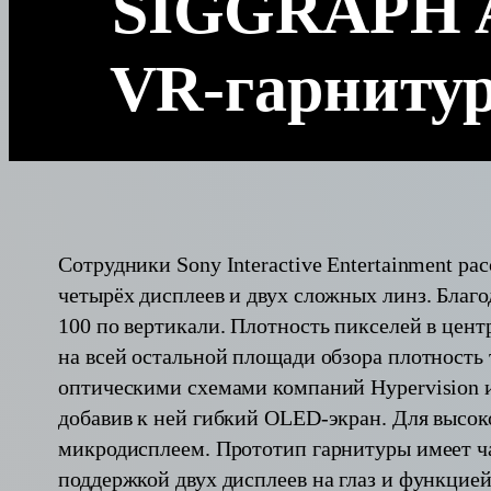
SIGGRAPH A
VR-гарнитуру
Сотрудники Sony Interactive Entertainment р
четырёх дисплеев и двух сложных линз. Благо
100 по вертикали. Плотность пикселей в центр
на всей остальной площади обзора плотность 
оптическими схемами компаний Hypervision и 
добавив к ней гибкий OLED-экран. Для высок
микродисплеем. Прототип гарнитуры имеет ч
поддержкой двух дисплеев на глаз и функцией