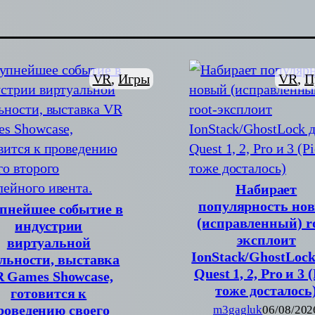
VR
, 
Игры
VR
, 
П
Набирает
популярность но
пнейшее событие в
(исправленный) ro
индустрии
эксплоит
виртуальной
IonStack/GhostLock
льности, выставка
Quest 1, 2, Pro и 3 
 Games Showcase,
тоже досталось
готовится к
роведению своего
m3gagluk
06/08/202