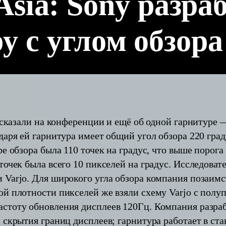
sia: Sony разра
 с углом обзора
ассказали на конференции и ещё об одной гарнитуре 
даря ей гарнитура имеет общий угол обзора 220 гра
е обзора была 110 точек на градус, что выше порога 
точек была всего 10 пикселей на градус. Исследоват
Varjo. Для широкого угла обзора компания позаимс
ой плотности пикселей же взяли схему Varjo с пол
астоту обновления дисплеев 120Гц. Компания разра
 скрытия границ дисплеев; гарнитура работает в ст