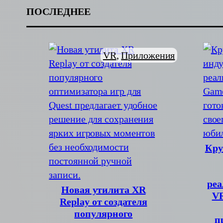
ПОСЛЕДНЕЕ
VR
, 
Приложения
Кру
реа
Новая утилита XR
VR
Replay от создателя
популярного
п