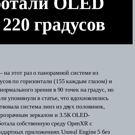
ботали OLED
 220 градусов
— на этот раз о панорамной системе из
дусов по горизонтали (155 каждым глазом) и
нормального зрения в 90 точек на градус, но
ели упомянули в статье, что вдохновлялись
твовала система линз из двух половинок,
упрозрачным зеркалом и 3.5К OLED-
ботала собственную среду OpenXR с
андартных приложениях Unreal Engine 5 без