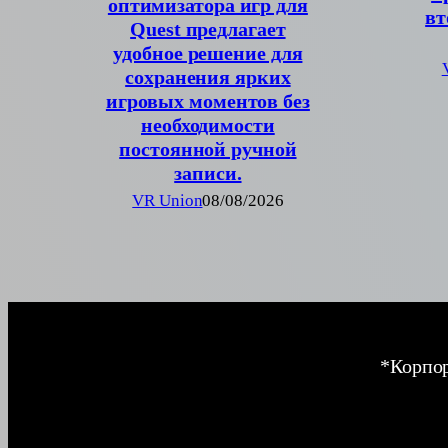
оптимизатора игр для
вт
Quest предлагает
удобное решение для
сохранения ярких
игровых моментов без
необходимости
постоянной ручной
записи.
VR Union
08/08/2026
*Корпор