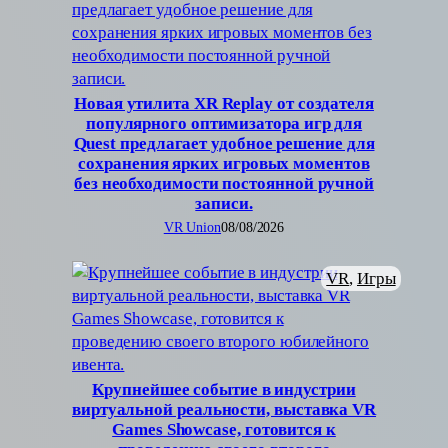
Новая утилита XR Replay от создателя
популярного оптимизатора игр для
Quest предлагает удобное решение для
сохранения ярких игровых моментов
без необходимости постоянной ручной
записи.
VR Union
08/08/2026
VR
, 
Игры
Крупнейшее событие в индустрии
виртуальной реальности, выставка VR
Games Showcase, готовится к