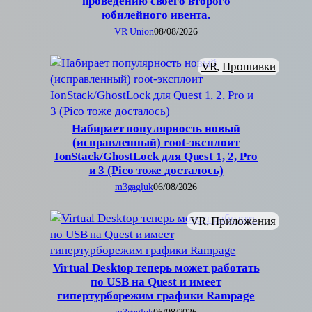
проведению своего второго
юбилейного ивента.
VR Union
08/08/2026
VR
, 
Прошивки
Набирает популярность новый
(исправленный) root-эксплоит
IonStack/GhostLock для Quest 1, 2, Pro
и 3 (Pico тоже досталось)
m3gagluk
06/08/2026
VR
, 
Приложения
Virtual Desktop теперь может работать
по USB на Quest и имеет
гипертурборежим графики Rampage
m3gagluk
06/08/2026