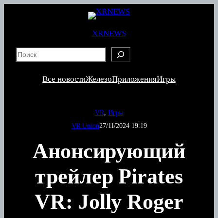
Перейти
к
содержимому
XRNEWS
S
e
a
Все новости
Железо
Приложения
Игры
r
c
h
VR
, 
Игры
VR Union
27/11/2024 19:19
Анонсирующий
трейлер Pirates
VR: Jolly Roger