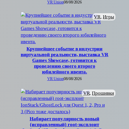
VR Union
08/08/2026
VR
, 
Игры
Крупнейшее событие в индустрии
виртуальной реальности, выставка VR
Games Showcase, готовится к
проведению своего второго
юбилейного ивента.
VR Union
08/08/2026
VR
, 
Прошивки
Набирает популярность новый
(исправленный) root-эксплоит