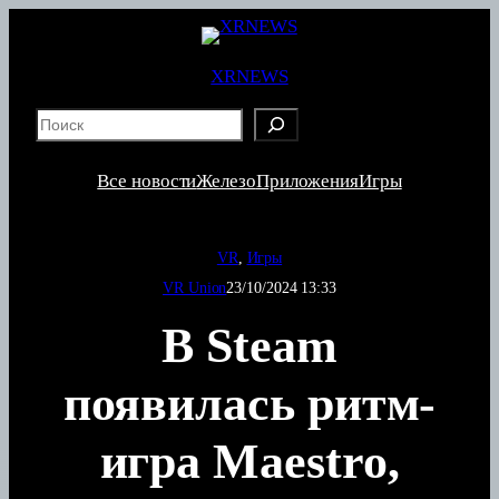
Перейти
к
содержимому
XRNEWS
S
e
a
Все новости
Железо
Приложения
Игры
r
c
h
VR
, 
Игры
VR Union
23/10/2024 13:33
В Steam
появилась ритм-
игра Maestro,