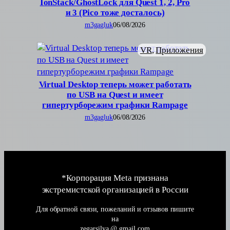
IonStack/GhostLock для Quest 1, 2, Pro
и 3 (Pico тоже досталось)
m3gagluk
06/08/2026
VR
, 
Приложения
Virtual Desktop теперь может работать
по USB на Quest и имеет
гипертурборежим графики Rampage
m3gagluk
06/08/2026
*Корпорация Meta признана
экстремистской организацией в России
Для обратной связи, пожеланий и отзывов пишите
на
zegarsilya @ gmail.com