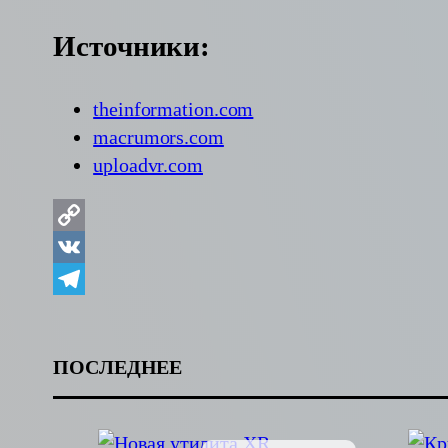
Источники:
theinformation.com
macrumors.com
uploadvr.com
Copy
Link
VK
Telegram
ПОСЛЕДНЕЕ