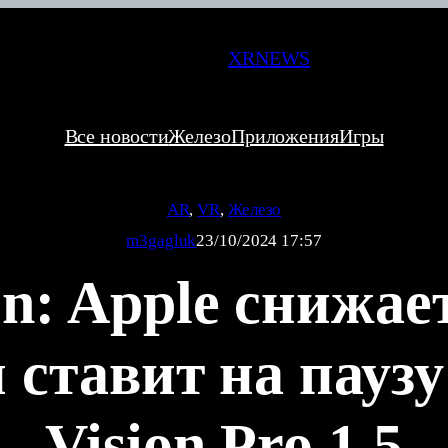
XRNEWS
Все новости
Железо
Приложения
Игры
AR
, 
VR
, 
Железо
m3gagluk
23/10/2024 17:57
on: Apple снижае
и ставит на пауз
Vision Pro 1.5