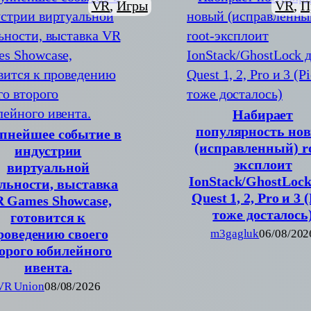
VR
, 
Игры
VR
, 
П
Набирает
популярность но
пнейшее событие в
(исправленный) ro
индустрии
эксплоит
виртуальной
IonStack/GhostLock
льности, выставка
Quest 1, 2, Pro и 3 
 Games Showcase,
тоже досталось
готовится к
роведению своего
m3gagluk
06/08/202
орого юбилейного
ивента.
VR Union
08/08/2026