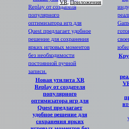
VR
, 
Приложения
Кру
реа
Новая утилита XR
VR
Replay от создателя
популярного
п
оптимизатора игр для
вт
Quest предлагает
удобное решение для
сохранения ярких
игровых моментов без