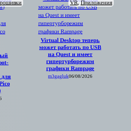
рошивки
VR
, 
Приложения
Virtual Desktop теперь
может работать по USB
на Quest и имеет
вый
гипертурборежим
ot-
графики Rampage
 для
m3gagluk
06/08/2026
(Pico
)
6