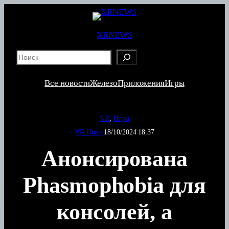
Перейти
к
содержимому
XRNEWS
S
e
a
Все новости
Железо
Приложения
Игры
r
c
h
VR
, 
Игры
VR Union
18/10/2024 18:37
Анонсирована
Phasmophobia для
консолей, а