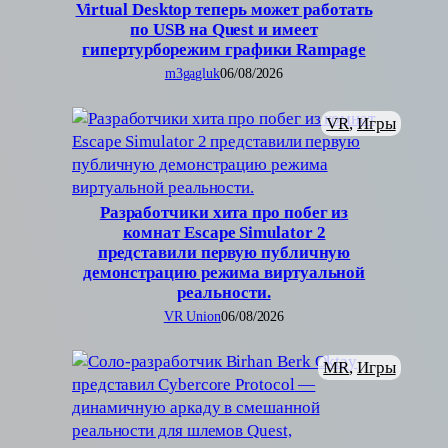
Virtual Desktop теперь может работать
по USB на Quest и имеет
гипертурборежим графики Rampage
m3gagluk
06/08/2026
VR
, 
Игры
Разработчики хита про побег из
комнат Escape Simulator 2
представили первую публичную
демонстрацию режима виртуальной
реальности.
VR Union
06/08/2026
MR
, 
Игры