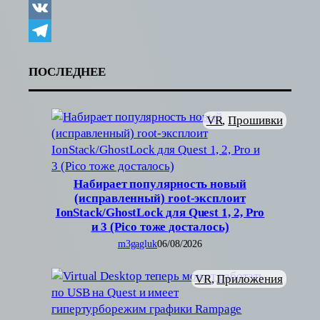
Copy
Link
VK
Telegram
ПОСЛЕДНЕЕ
VR
, 
Прошивки
Набирает популярность новый
(исправленный) root-эксплоит
IonStack/GhostLock для Quest 1, 2, Pro
и 3 (Pico тоже досталось)
m3gagluk
06/08/2026
VR
, 
Приложения