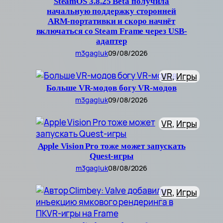
SteamOS 3.8.25 Beta получила
начальную поддержку сторонней
ARM-портативки и скоро начнёт
включаться со Steam Frame через USB-
адаптер
m3gagluk
09/08/2026
VR
, 
Игры
Больше VR-модов богу VR-модов
m3gagluk
09/08/2026
VR
, 
Игры
Apple Vision Pro тоже может запускать
Quest-игры
m3gagluk
08/08/2026
VR
, 
Игры