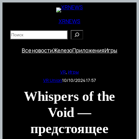
Перейти
к
содержимому
XRNEWS
S
e
a
Все новости
Железо
Приложения
Игры
r
c
h
VR
, 
Игры
VR Union
10/10/2024 17:57
Whispers of the
Void —
предстоящее