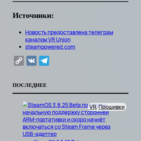
Источники:
Новость предоставлена телеграм
каналом VR Unio
n
steampowered.com
Copy
VK
Telegram
Link
ПОСЛЕДНЕЕ
VR
, 
Прошивки