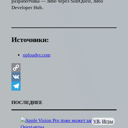
разработчика — либо через SideQuest, либо
Developer Hub.
Источники:
uploadvr.com
Copy
Link
VK
Telegram
ПОСЛЕДНЕЕ
VR
, 
Игры