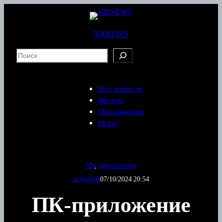
Перейти
к
содержимому
XRNEWS
S
e
a
r
Все новости
c
Железо
h
Приложения
Игры
VR
, 
Приложения
m3gagluk
07/10/2024 20:54
ПК-приложение