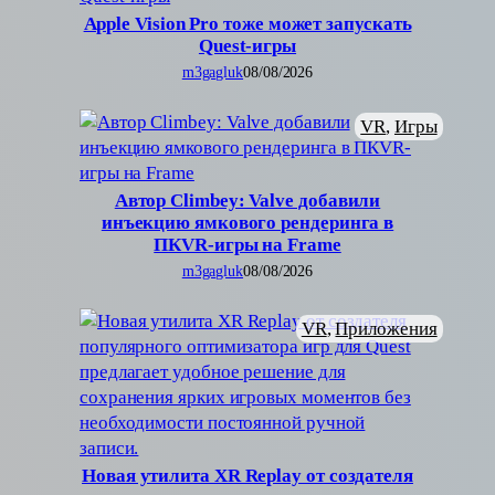
Apple Vision Pro тоже может запускать
Quest-игры
m3gagluk
08/08/2026
VR
, 
Игры
Автор Climbey: Valve добавили
инъекцию ямкового рендеринга в
ПКVR-игры на Frame
m3gagluk
08/08/2026
VR
, 
Приложения
Новая утилита XR Replay от создателя