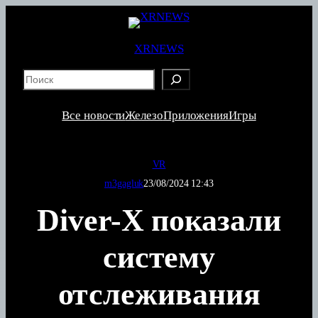
Перейти
к
содержимому
XRNEWS
S
e
a
Все новости
Железо
Приложения
Игры
r
c
h
VR
m3gagluk
23/08/2024 12:43
Diver-X показали
систему
отслеживания