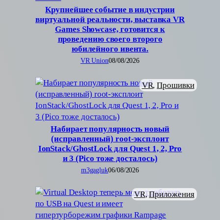
Крупнейшее событие в индустрии
виртуальной реальности, выставка VR
Games Showcase, готовится к
проведению своего второго
юбилейного ивента.
VR Union
08/08/2026
VR
, 
Прошивки
Набирает популярность новый
(исправленный) root-эксплоит
IonStack/GhostLock для Quest 1, 2, Pro
и 3 (Pico тоже досталось)
m3gagluk
06/08/2026
VR
, 
Приложения