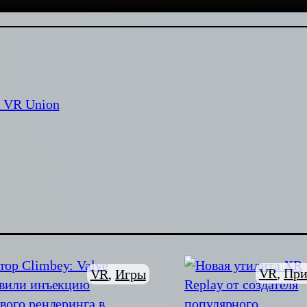
м VR Unio
n
VR
, 
При
VR
, 
Игры