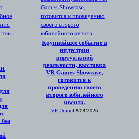
Крупнейшее событие в
индустрии
виртуальной
реальности, выставка
XR
VR Games Showcase,
ля
готовится к
проведению своего
 для
второго юбилейного
т
ивента.
для
VR Union
08/08/2026
их
 без
ой