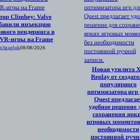
тор Climbey: Valve
бавили инъекцию
ового рендеринга в
VR-игры на Frame
m3gagluk
08/08/2026
Новая утилита 
Replay от создате
популярного
оптимизатора игр
Quest предлагае
удобное решение 
сохранения ярк
игровых моментов
необходимости
постоянной ручн