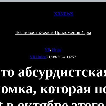
XRNEWS
Все новости
Железо
Приложения
Игры
VR
, 
Игры
VR Union
21/08/2024 14:57
это абсурдистск
омка, которая п
 в октябре этого