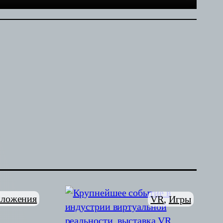
ложения
VR
, 
Игры