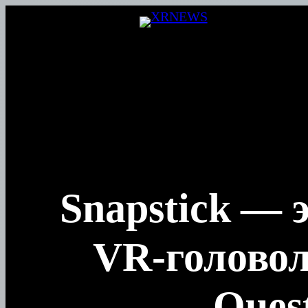
Перейти
к
содержимому
Snapstick — 
VR-головол
Quest