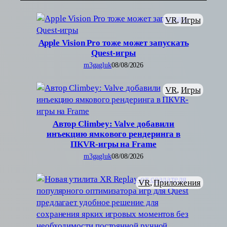
VR
, 
Игры
Apple Vision Pro тоже может запускать
Quest-игры
m3gagluk
08/08/2026
VR
, 
Игры
Автор Climbey: Valve добавили
инъекцию ямкового рендеринга в
ПКVR-игры на Frame
m3gagluk
08/08/2026
VR
, 
Приложения