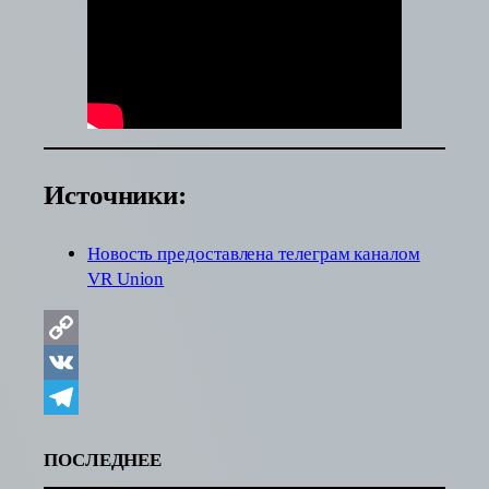
Источники:
Новость предоставлена телеграм каналом
VR Unio
n
Copy
Link
VK
Telegram
ПОСЛЕДНЕЕ