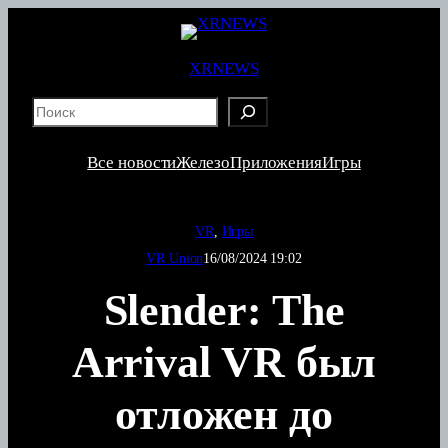
Перейти
к
содержимому
XRNEWS
S
e
a
Все новости
Железо
Приложения
Игры
r
c
h
VR
, 
Игры
VR Union
16/08/2024 19:02
Slender: The
Arrival VR был
отложен до