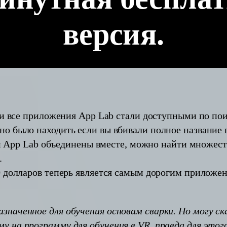
версия.
ни все приложения App Lab стали доступными по пои
о было находить если вы вбивали полное название
e и App Lab объединены вместе, можно найти множес
.
 долларов теперь является самым дорогим приложени
наченное для обучения основам сварки. Но могу ск
 на программу для обучения в VR, правда для это