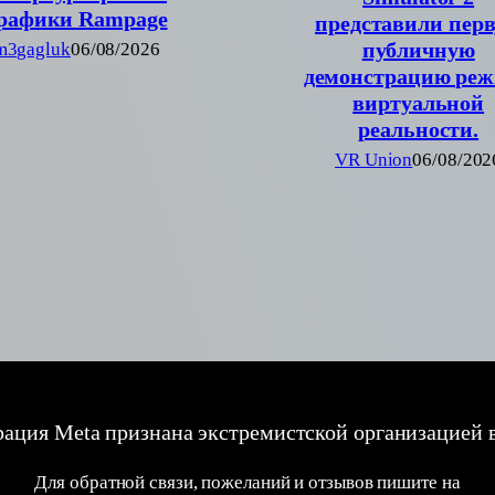
рафики Rampage
представили пер
публичную
m3gagluk
06/08/2026
демонстрацию ре
виртуальной
реальности.
VR Union
06/08/202
ация Meta признана экстремистской организацией 
Для обратной связи, пожеланий и отзывов пишите на