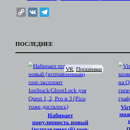
Copy
VK
Telegram
Link
ПОСЛЕДНЕЕ
VR
, 
Прошивки
Vir
мож
Набирает
популярность новый
г
(исправленный) root-