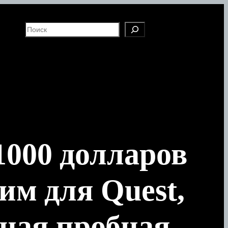
S
e
a
r
c
h
1000 долларов
им для Quest,
тная пробная