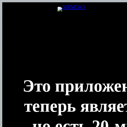
Перейти
к
содержимому
Это приложен
теперь являе
но есть 20-