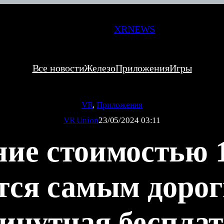
XRNEWS
Все новости
Железо
Приложения
Игры
VR
, 
Приложения
VR Union
23/05/2024 03:11
ие стоимостью 
тся самым дорог
минутная беспла