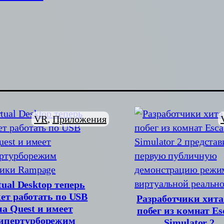
VR
, 
Приложения
tual Desktop теперь
ет работать по USB
Разработчики хита
на Quest и имеет
побег из комнат Es
ипертурборежим
Simulator 2