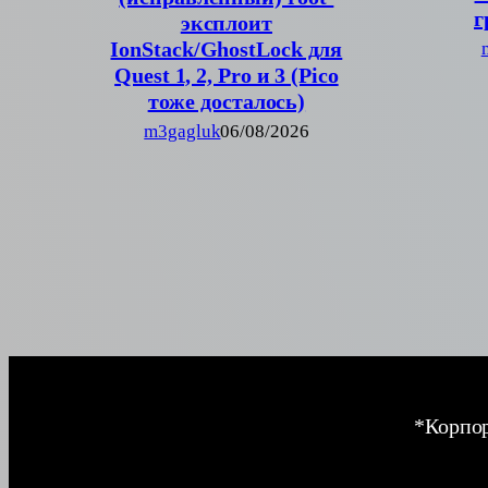
г
эксплоит
IonStack/GhostLock для
Quest 1, 2, Pro и 3 (Pico
тоже досталось)
m3gagluk
06/08/2026
*Корпор