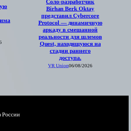
Соло-разработчик
вую
Birhan Berk Oktay
представил Cybercore
жима
Protocol — динамичную
аркаду в смешанной
реальности для шлемов
6
Quest, находящуюся на
стадии раннего
доступа.
VR Union
06/08/2026
в России