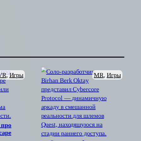
MR
, 
Игры
VR
, 
Игры
 про
cape