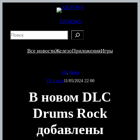
Перейти
к
содержимому
XRNEWS
S
e
a
Все новости
Железо
Приложения
Игры
r
c
h
VR
, 
Игры
VR Union
11/05/2024 22:00
В новом DLC
Drums Rock
добавлены