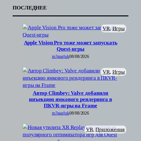
ПОСЛЕДНЕЕ
VR
, 
Игры
Apple Vision Pro тоже может запускать
Quest-игры
m3gagluk
08/08/2026
VR
, 
Игры
Автор Climbey: Valve добавили
инъекцию ямкового рендеринга в
ПКVR-игры на Frame
m3gagluk
08/08/2026
VR
, 
Приложения