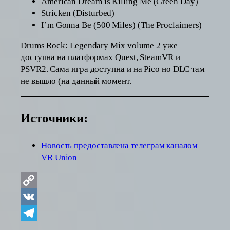
American Dream is Killing Me (Green Day)
Stricken (Disturbed)
I’m Gonna Be (500 Miles) (The Proclaimers)
Drums Rock: Legendary Mix volume 2 уже
доступна на платформах Quest, SteamVR и
PSVR2. Сама игра доступна и на Pico но DLC там
не вышло (на данный момент.
Источники:
Новость предоставлена телеграм каналом
VR Union
Copy
Link
VK
Telegram