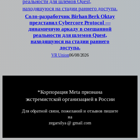
Соло-разработчик Birhan Berk Oktay
представил Cybercore Protocol —
динамичную аркаду в смешанной
реальности для шлемов Quest,
находящуюся на стадии раннего
доступа.
VR Union
06/08/2026
*Корпорация Meta признана
экстремистской организацией в России
Для обратной связи, пожеланий и отзывов пишите
на
zegarsilya @ gmail.com