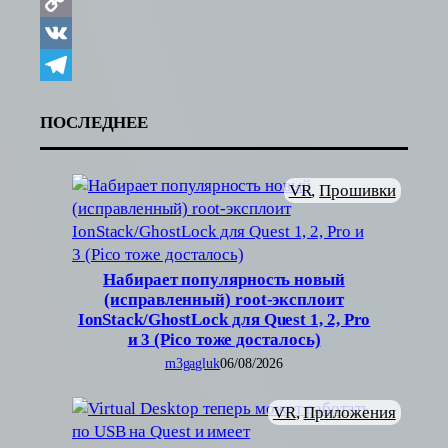
Copy
Link
VK
Telegram
ПОСЛЕДНЕЕ
VR
, 
Прошивки
Набирает популярность новый
(исправленный) root-эксплоит
IonStack/GhostLock для Quest 1, 2, Pro
и 3 (Pico тоже досталось)
m3gagluk
06/08/2026
VR
, 
Приложения