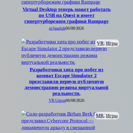
Virtual Desktop теперь может работать
по USB на Quest и имеет
гипертурборежим графики Rampage
m3gagluk
06/08/2026
VR
, 
Игры
Разработчики хита про побег из
комнат Escape Simulator 2
представили первую публичную
демонстрацию режима виртуальной
реальности.
VR Union
06/08/2026
MR
, 
Игры