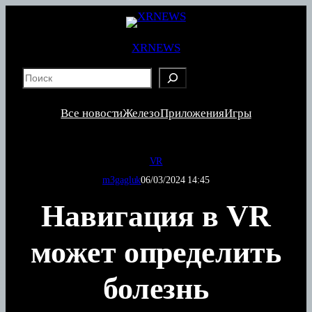
Перейти
к
содержимому
XRNEWS
S
e
a
Все новости
Железо
Приложения
Игры
r
c
h
VR
m3gagluk
06/03/2024 14:45
Навигация в VR
может определить
болезнь