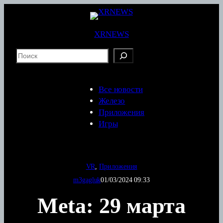
Перейти
к
содержимому
XRNEWS
S
e
a
r
Все новости
c
Железо
h
Приложения
Игры
VR
, 
Приложения
m3gagluk
01/03/2024 09:33
Meta: 29 марта