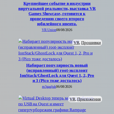
Крупнейшее событие в индустрии
виртуальной реальности, выставка VR
Games Showcase, готовится к
проведению своего второго
юбилейного ивента.
VR Union
08/08/2026
VR
, 
Прошивки
Набирает популярность новый
(исправленный) root-эксплоит
IonStack/GhostLock для Quest 1, 2, Pro
и 3 (Pico тоже досталось)
m3gagluk
06/08/2026
VR
, 
Приложения