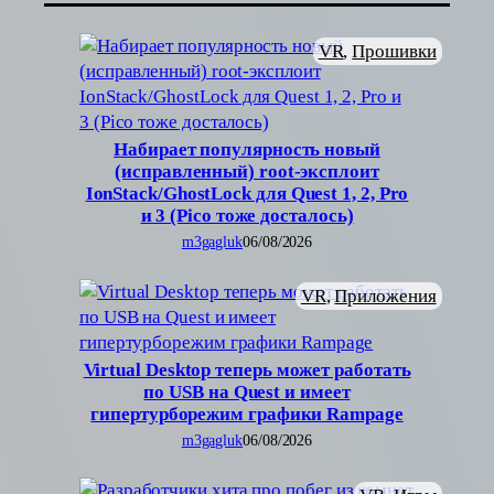
VR
, 
Прошивки
Набирает популярность новый
(исправленный) root-эксплоит
IonStack/GhostLock для Quest 1, 2, Pro
и 3 (Pico тоже досталось)
m3gagluk
06/08/2026
VR
, 
Приложения
Virtual Desktop теперь может работать
по USB на Quest и имеет
гипертурборежим графики Rampage
m3gagluk
06/08/2026