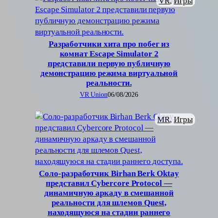
VR
, 
Игры
Разработчики хита про побег из
комнат Escape Simulator 2
представили первую публичную
демонстрацию режима виртуальной
реальности.
VR Union
06/08/2026
MR
, 
Игры
Соло-разработчик Birhan Berk Oktay
представил Cybercore Protocol —
динамичную аркаду в смешанной
реальности для шлемов Quest,
находящуюся на стадии раннего