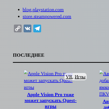
blog.playstation.com
store.steampowered.com
Copy
VK
Telegram
Link
ПОСЛЕДНЕЕ
VR
, 
Игры
Apple Vision Pro тоже
может запускать Quest-
Ав
игры
до