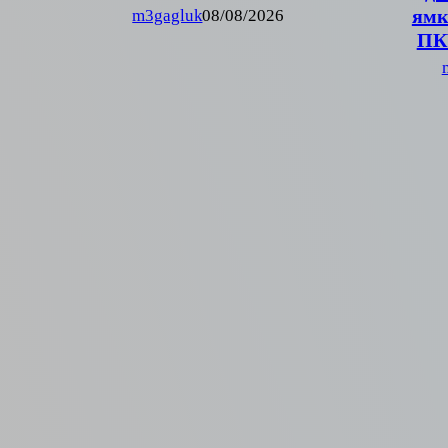
ямк
m3gagluk
08/08/2026
ПК