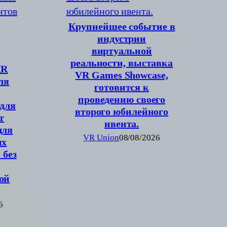
Крупнейшее событие в
индустрии
виртуальной
реальности, выставка
XR
VR Games Showcase,
ля
готовится к
проведению своего
 для
второго юбилейного
т
ивента.
для
VR Union
08/08/2026
их
 без
ой
6