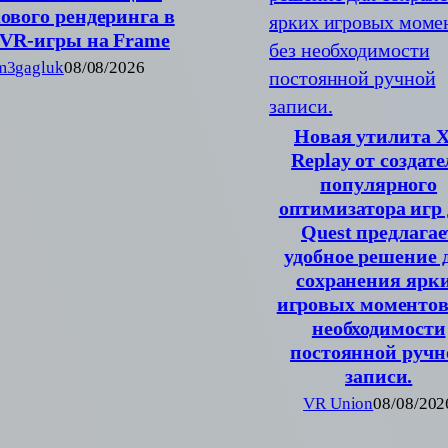
ового рендеринга в
VR-игры на Frame
m3gagluk
08/08/2026
Новая утилита 
Replay от создате
популярного
оптимизатора игр
Quest предлагае
удобное решение 
сохранения ярк
игровых моментов
необходимости
постоянной ручн
записи.
VR Union
08/08/202