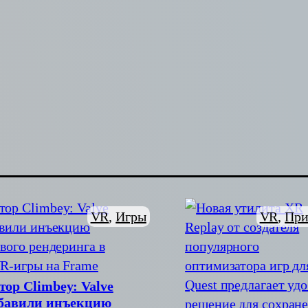
VR
, 
При
VR
, 
Игры
тор Climbey: Valve
бавили инъекцию