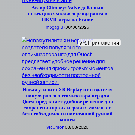
Автор Climbey: Valve добавили
инъекцию ямкового рендеринга в
ПКVR-игры на Frame
m3gagluk
08/08/2026
VR
, 
Приложения
Новая утилита XR Replay от создателя
популярного оптимизатора игр для
Quest предлагает удобное решение для
сохранения ярких игровых моментов
без необходимости постоянной ручной
записи.
VR Union
08/08/2026