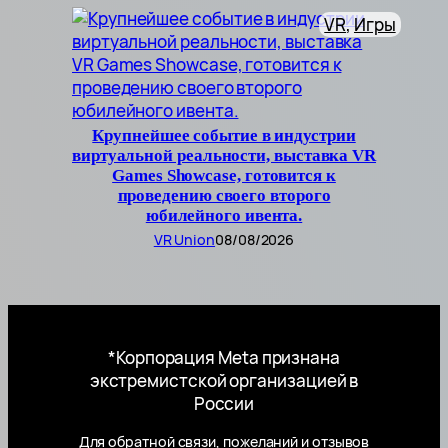
VR
, 
Игры
Крупнейшее событие в индустрии
виртуальной реальности, выставка VR
Games Showcase, готовится к
проведению своего второго
юбилейного ивента.
VR Union
08/08/2026
*Корпорация Meta признана
экстремистской организацией в
России
Для обратной связи, пожеланий и отзывов