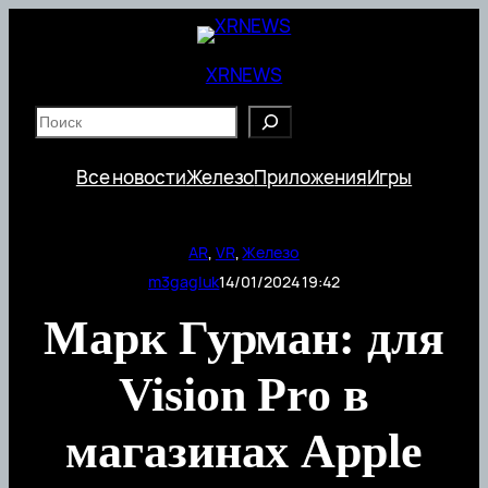
Перейти
к
содержимому
XRNEWS
S
e
a
Все новости
Железо
Приложения
Игры
r
c
h
AR
, 
VR
, 
Железо
m3gagluk
14/01/2024 19:42
Марк Гурман: для
Vision Pro в
магазинах Apple