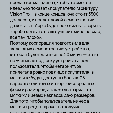
продавцов магазинов, чтобы те смогли
идеально показать покупателю гарнитуру
Vision Pro — в конце концов, она стоит 3500
долларов, и после плохой демонстрации
даже фанат Apple будет всю жизнь говорить
«пробовал я этот ваш лучший в мире невиар,
всё там плохо».
Поэтому корпорация подготовила для
желающих демонстрацию устройства,
которая будет длиться по 20 минут — и это
не учитывая подгонку устройства под
пользователя. Чтобы негарнитура
прилегала ровно под лицо покупателя, в
магазине будут доступны больше 25
вариантов лицевых интерфейсов разных
форм и размеров, а также два варианта
мягких лицевых накладок двух размеров.
Для того, чтобы пользователь не нёс в
магазин рецепт врача, но получил
гарантированно устраивающие его линзы, в