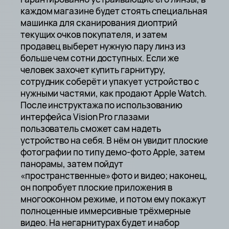
каждом магазине будет стоять специальная
машинка для сканирования диоптрий
текущих очков покупателя, и затем
продавец выберет нужную пару линз из
больше чем сотни доступных. Если же
человек захочет купить гарнитуру,
сотрудник соберёт и упакует устройство с
нужными частями, как продают Apple Watch.
После инструктажа по использованию
интерфейса Vision Pro глазами
пользователь сможет сам надеть
устройство на себя. В нём он увидит плоские
фотографии по типу демо-фото Apple, затем
панорамы, затем пойдут
«пространственные» фото и видео; наконец,
он попробует плоские приложения в
многооконном режиме, и потом ему покажут
полноценные иммерсивные трёхмерные
видео. На негарнитурах будет и набор