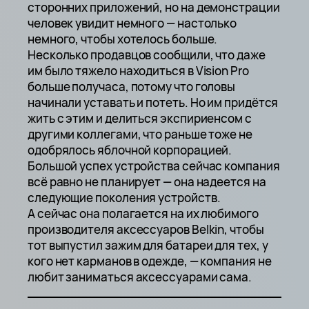
сторонних приложений, но на демонстрации
человек увидит немного — настолько
немного, чтобы хотелось больше.
Несколько продавцов сообщили, что даже
им было тяжело находиться в Vision Pro
больше получаса, потому что головы
начинали уставать и потеть. Но им придётся
жить с этим и делиться экспириенсом с
другими коллегами, что раньше тоже не
одобрялось яблочной корпорацией.
Большой успех устройства сейчас компания
всё равно не планирует — она надеется на
следующие поколения устройств.
А сейчас она полагается на их любимого
производителя аксессуаров Belkin, чтобы
тот выпустил зажим для батареи для тех, у
кого нет карманов в одежде, — компания не
любит заниматься аксессуарами сама.