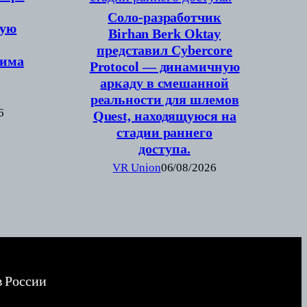
Соло-разработчик
вую
Birhan Berk Oktay
представил Cybercore
жима
Protocol — динамичную
аркаду в смешанной
реальности для шлемов
6
Quest, находящуюся на
стадии раннего
доступа.
VR Union
06/08/2026
в России