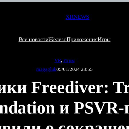
XRNEWS
Все новости
Железо
Приложения
Игры
VR
, 
Игры
m3gagluk
05/01/2024 23:55
ки Freediver: T
undation и PSV
явили о сокраще