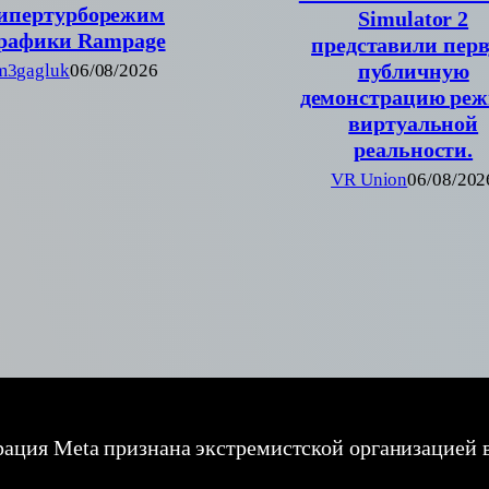
ипертурборежим
Simulator 2
рафики Rampage
представили пер
публичную
m3gagluk
06/08/2026
демонстрацию ре
виртуальной
реальности.
VR Union
06/08/202
ация Meta признана экстремистской организацией 