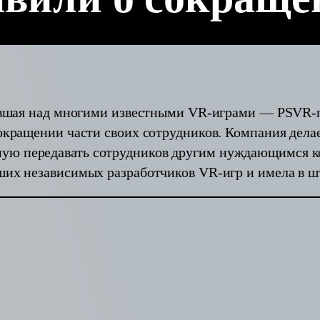
отавшая над многими известными VR-играми — PSVR-п
сокращении части своих сотрудников. Компания дел
мую передавать сотрудников другим нуждающимся 
йших независимых разработчиков VR-игр и имела в ш