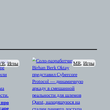
MR
, 
Игры
VR
, 
Игры
 про
cape