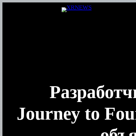
Перейти
к
содержимому
Разработчи
Journey to Fo
объ