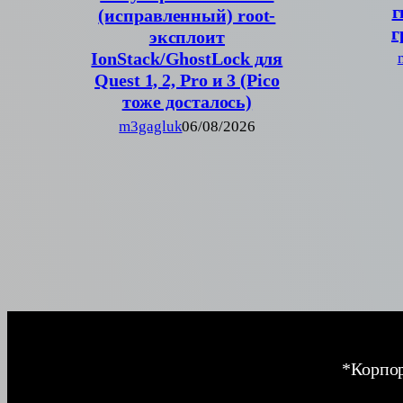
г
(исправленный) root-
г
эксплоит
IonStack/GhostLock для
Quest 1, 2, Pro и 3 (Pico
тоже досталось)
m3gagluk
06/08/2026
*Корпор