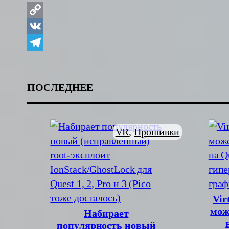
Copy
Link
VK
Telegram
ПОСЛЕДНЕЕ
VR
, 
Прошивки
Vir
мож
Набирает
популярность новый