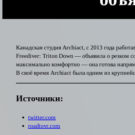
Канадская студия Archiact, с 2013 года раб
Freediver: Triton Down — объявила о резком 
максимально комфортно — она готова напря
В своё время Archiact была одним из крупне
Источники:
twitter.com
roadtovr.com