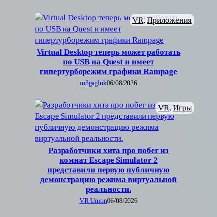
VR
, 
Приложения
Virtual Desktop теперь может работать
по USB на Quest и имеет
гипертурборежим графики Rampage
m3gagluk
06/08/2026
VR
, 
Игры
Разработчики хита про побег из
комнат Escape Simulator 2
представили первую публичную
демонстрацию режима виртуальной
реальности.
VR Union
06/08/2026