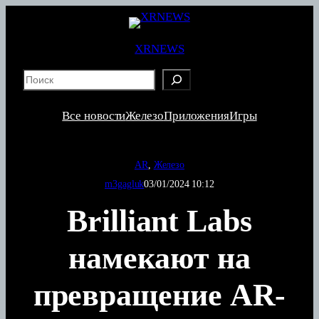
Перейти
к
содержимому
XRNEWS
S
e
a
Все новости
Железо
Приложения
Игры
r
c
h
AR
, 
Железо
m3gagluk
03/01/2024 10:12
Brilliant Labs
намекают на
превращение AR-