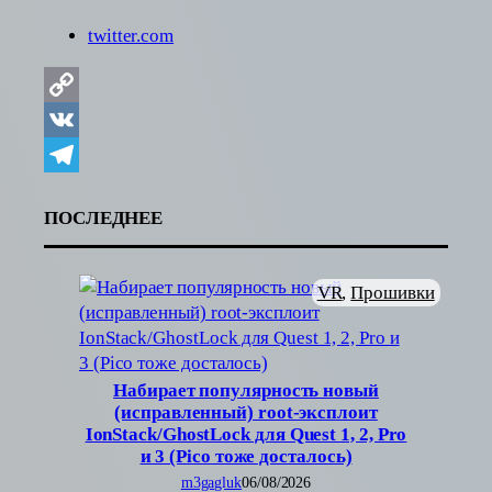
twitter.com
Copy
Link
VK
Telegram
ПОСЛЕДНЕЕ
VR
, 
Прошивки
Набирает популярность новый
(исправленный) root-эксплоит
IonStack/GhostLock для Quest 1, 2, Pro
и 3 (Pico тоже досталось)
m3gagluk
06/08/2026