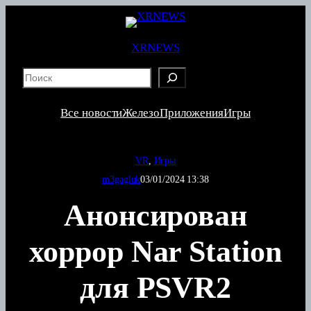
Перейти
к
содержимому
XRNEWS
S
e
a
Все новости
Железо
Приложения
Игры
r
c
h
VR
, 
Игры
m3gagluk
03/01/2024 13:38
Анонсирован
хоррор Nar Station
для PSVR2