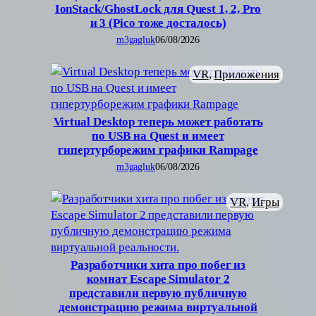
IonStack/GhostLock для Quest 1, 2, Pro
и 3 (Pico тоже досталось)
m3gagluk
06/08/2026
VR
, 
Приложения
Virtual Desktop теперь может работать
по USB на Quest и имеет
гипертурборежим графики Rampage
m3gagluk
06/08/2026
VR
, 
Игры
Разработчики хита про побег из
комнат Escape Simulator 2
представили первую публичную
демонстрацию режима виртуальной