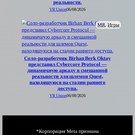
реальности.
VR Union
06/08/2026
MR
, 
Игры
Соло-разработчик Birhan Berk Oktay
представил Cybercore Protocol —
динамичную аркаду в смешанной
реальности для шлемов Quest,
находящуюся на стадии раннего
доступа.
VR Union
06/08/2026
*Корпорация Meta признана