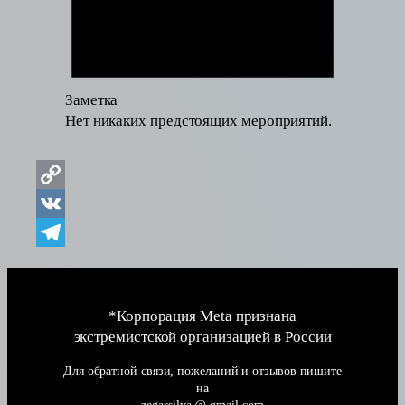
Заметка
Нет никаких предстоящих мероприятий.
Copy
Link
VK
Telegram
*Корпорация Meta признана
экстремистской организацией в России
Для обратной связи, пожеланий и отзывов пишите
на