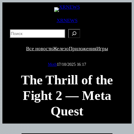
XRNEWS
S
e
a
Все новости
Железо
Приложения
Игры
r
c
Moth
17/10/2025 16:17
h
The Thrill of the
Fight 2 — Meta
Quest