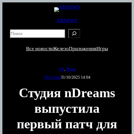
Перейти
к
содержимому
XRNEWS
S
e
a
Все новости
Железо
Приложения
Игры
r
c
h
VR
, 
Игры
VR Union
31/10/2025 14:04
Студия nDreams
выпустила
первый патч для