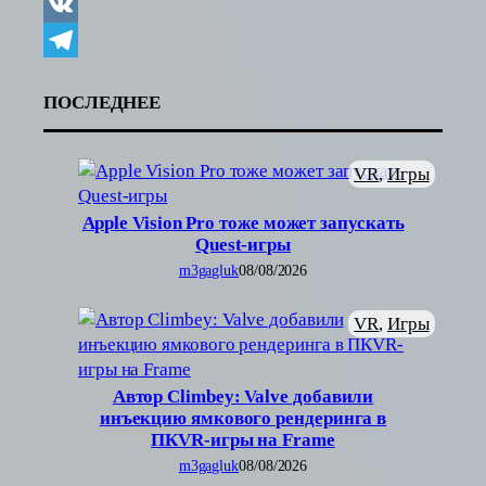
Copy
Link
VK
Telegram
ПОСЛЕДНЕЕ
VR
, 
Игры
Apple Vision Pro тоже может запускать
Quest-игры
m3gagluk
08/08/2026
VR
, 
Игры
Автор Climbey: Valve добавили
инъекцию ямкового рендеринга в
ПКVR-игры на Frame
m3gagluk
08/08/2026