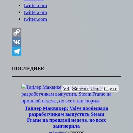
twitter.com
twitter.com
twitter.com
Copy
Link
VK
Telegram
ПОСЛЕДНЕЕ
VR
, 
Железо
, 
Игры
, 
Слухи
Тайлер Маквикер: Valve пообещала
разработчикам выпустить Steam
Frame на прошлой неделе, но всех
заигнорила