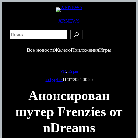
Перейти
к
содержимому
XRNEWS
S
e
a
Все новости
Железо
Приложения
Игры
r
c
h
VR
, 
Игры
m3gagluk
11/07/2024 00:26
Анонсирован
шутер Frenzies от
nDreams