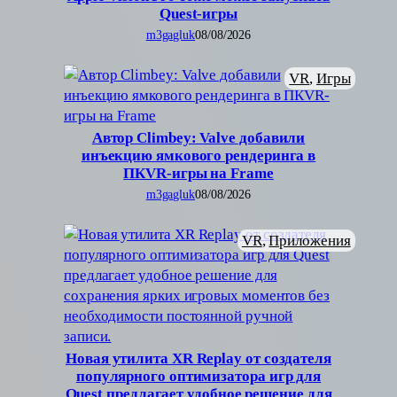
Quest-игры
m3gagluk
08/08/2026
VR
, 
Игры
Автор Climbey: Valve добавили
инъекцию ямкового рендеринга в
ПКVR-игры на Frame
m3gagluk
08/08/2026
VR
, 
Приложения
Новая утилита XR Replay от создателя
популярного оптимизатора игр для
Quest предлагает удобное решение для