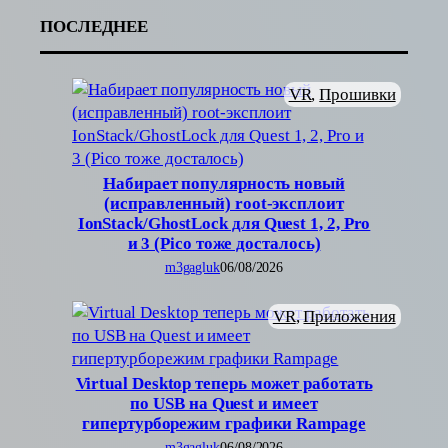
ПОСЛЕДНЕЕ
VR
, 
Прошивки
Набирает популярность новый
(исправленный) root-эксплоит
IonStack/GhostLock для Quest 1, 2, Pro
и 3 (Pico тоже досталось)
m3gagluk
06/08/2026
VR
, 
Приложения
Virtual Desktop теперь может работать
по USB на Quest и имеет
гипертурборежим графики Rampage
m3gagluk
06/08/2026