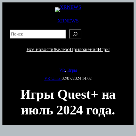
Перейти
к
содержимому
XRNEWS
S
e
a
Все новости
Железо
Приложения
Игры
r
c
h
VR
, 
Игры
VR Union
02/07/2024 14:02
Игры Quest+ на
июль 2024 года.