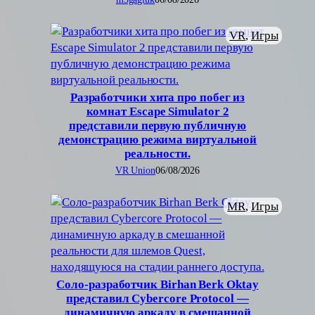
VR
, 
Игры
Разработчики хита про побег из
комнат Escape Simulator 2
представили первую публичную
демонстрацию режима виртуальной
реальности.
VR Union
06/08/2026
MR
, 
Игры
Соло-разработчик Birhan Berk Oktay
представил Cybercore Protocol —
динамичную аркаду в смешанной