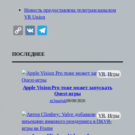
Новость предоставлена телеграм каналом
VR Union
Copy
VK
Telegram
Link
ПОСЛЕДНЕЕ
VR
, 
Игры
Apple Vision Pro тоже может запускать
Quest-игры
m3gagluk
08/08/2026
VR
, 
Игры