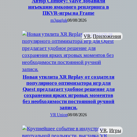
Автор Climbey: Valve добавили
инъекцию ямкового рендеринга в
ПКVR-игры на Frame
m3gagluk
08/08/2026
VR
, 
Приложения
Новая утилита XR Replay от создателя
популярного оптимизатора игр для
Quest предлагает удобное решение для
сохранения ярких игровых моментов
без необходимости постоянной ручной
записи.
VR Union
08/08/2026
VR
, 
Игры