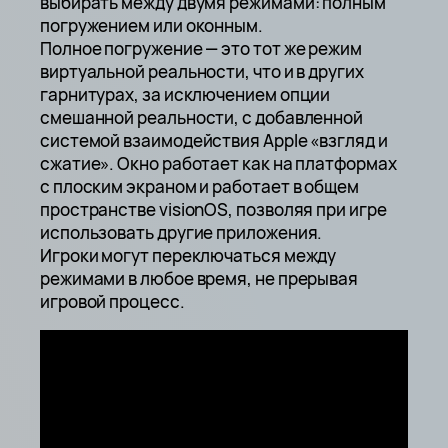
выбирать между двумя режимами: полным
погружением или оконным.
Полное погружение — это тот же режим
виртуальной реальности, что и в других
гарнитурах, за исключением опции
смешанной реальности, с добавленной
системой взаимодействия Apple «взгляд и
сжатие». Окно работает как на платформах
с плоским экраном и работает в общем
пространстве visionOS, позволяя при игре
использовать другие приложения.
Игроки могут переключаться между
режимами в любое время, не прерывая
игровой процесс.