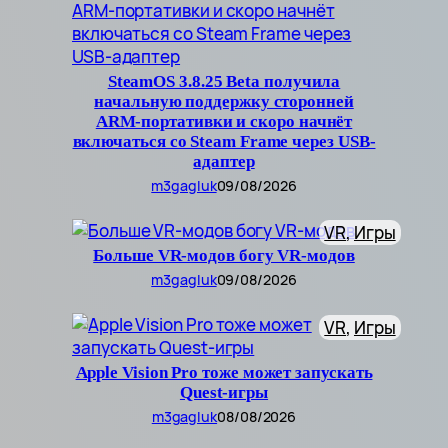
SteamOS 3.8.25 Beta получила
начальную поддержку сторонней
ARM-портативки и скоро начнёт
включаться со Steam Frame через USB-
адаптер
m3gagluk
09/08/2026
VR
, 
Игры
Больше VR-модов богу VR-модов
m3gagluk
09/08/2026
VR
, 
Игры
Apple Vision Pro тоже может запускать
Quest-игры
m3gagluk
08/08/2026