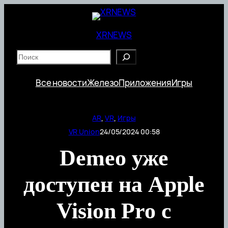
Перейти
к
содержимому
XRNEWS
S
e
a
Все новости
Железо
Приложения
Игры
r
c
h
AR
, 
VR
, 
Игры
VR Union
24/05/2024 00:58
Demeo уже
доступен на Apple
Vision Pro c