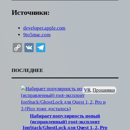
Источники:
developer.apple.com
9to5mac.com
Copy
VK
Telegram
Link
ПОСЛЕДНЕЕ
VR
, 
Прошивки
Набирает популярность новый
(исправленный) root-эксплоит
IonStack/GhostLock для Quest 1, 2, Pro