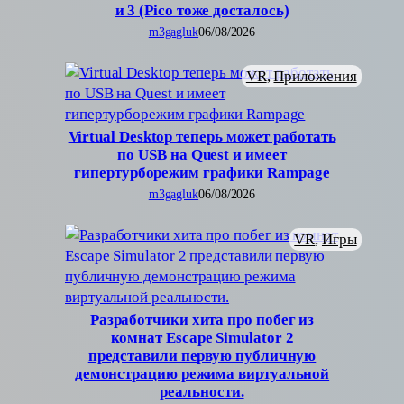
и 3 (Pico тоже досталось)
m3gagluk
06/08/2026
VR
, 
Приложения
Virtual Desktop теперь может работать
по USB на Quest и имеет
гипертурборежим графики Rampage
m3gagluk
06/08/2026
VR
, 
Игры
Разработчики хита про побег из
комнат Escape Simulator 2
представили первую публичную
демонстрацию режима виртуальной
реальности.