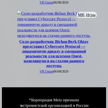
VR Union
06/08/2026
MR
, 
Игры
Соло-разработчик Birhan Berk Oktay
представил Cybercore Protocol —
динамичную аркаду в смешанной
реальности для шлемов Quest,
находящуюся на стадии раннего
доступа.
VR Union
06/08/2026
*Корпорация Meta признана
экстремистской организацией в России