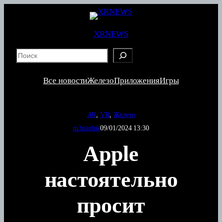
Перейти
к
содержимому
XRNEWS
S
e
a
Все новости
Железо
Приложения
Игры
r
c
h
AR
, 
VR
, 
Железо
m3gagluk
09/01/2024 13:30
Apple
настоятельно
просит